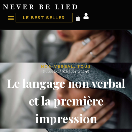
LE BEST SELLER
NON-VERBAL
,
TOUS
Publié le
24/03/2014
à
11:49
Le langage non verbal
et la première
impression