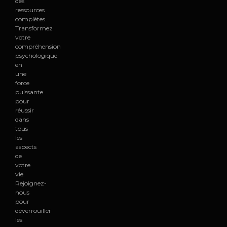
des
ressources
complètes.
Transformez
votre
compréhension
psychologique
en
une
force
puissante
pour
réussir
dans
tous
les
aspects
de
votre
vie.
Rejoignez-
nous
pour
déverrouiller
les