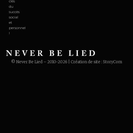
clés
du
succès
social
et
personnel
!
© Never Be Lied – 2010-2026 | Création de site :
StoryCom