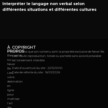
Interpréter le langage non verbal selon
différentes situations et différentes cultures
À
COPYRIGHT
PROPOS
Le site ainsi que son contenu sont la propriété exclusive de Never Be
Bienvenue
Lied. Toute reproduction, totale ou partielle sans accord préalable
sur
est totalement interdite.
Never
Date d’ouverture du site : 22/12/2010
Be
Date de refonte du site : 16/01/2026
Lied,
votre
destination
en
ligne
pour
maîtriser
l’art
des