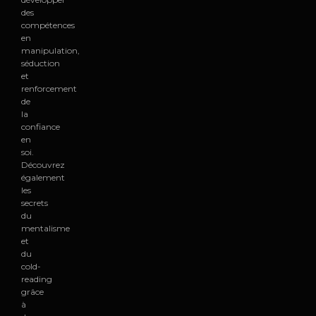
des
compétences
en
manipulation,
séduction
et
renforcement
de
la
confiance
en
soi.
Découvrez
également
les
secrets
du
mentalisme
et
du
cold-
reading
grâce
à