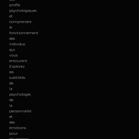
profils
psychologiques
et
comprendre
le
fonctionnement
des
individus
qui
vous
entourent.
Explorez
les
subtilités
de
la
psychologie,
de
la
personnalité
et
des
émotions
pour
développer