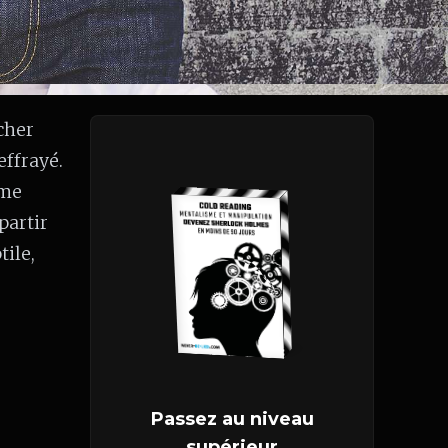
cher
effrayé.
mme
partir
ile,
Passez au niveau
supérieur