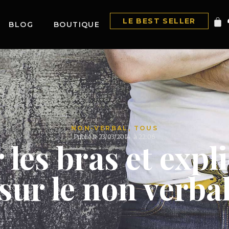
LE BEST SELLER
BLOG
BOUTIQUE
NON-VERBAL
,
TOUS
Publié le
23/03/2014
à
22:06
 les bras et expl
sur le non verba