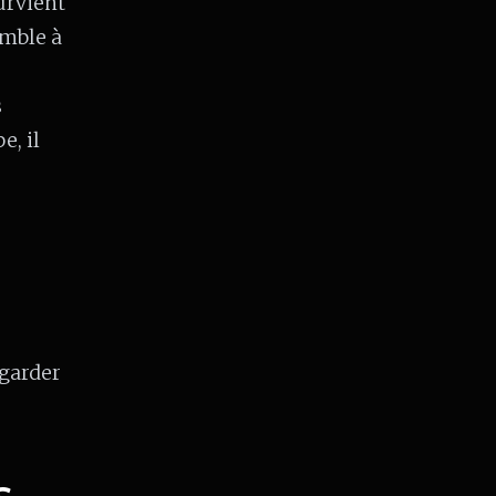
urvient
emble à
s
e, il
egarder