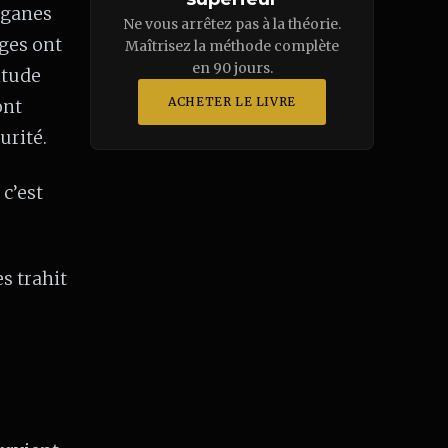
rganes
Ne vous arrêtez pas à la théorie.
nges ont
Maîtrisez la méthode complète
en 90 jours.
itude
ACHETER LE LIVRE
ont
urité.
 c’est
s trahit