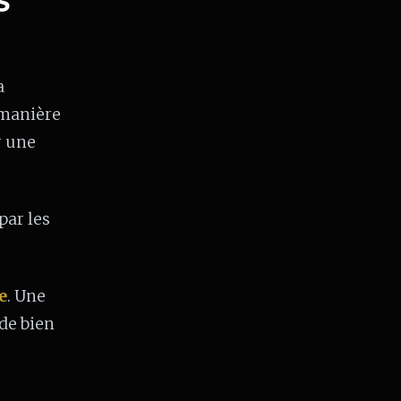
S
a
 manière
r une
par les
e
. Une
 de bien