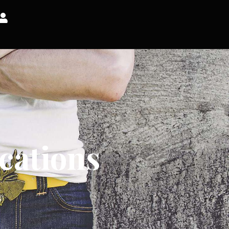
ications
l