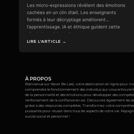
Les micro-expressions révèlent des émotions
cachées en un clin d’œil. Les enseignants
formés à leur décryptage améliorent
l’apprentissage. IA et éthique guident cette
révolution pédagogique.
LIRE L'ARTICLE →
À PROPOS
Bienvenue sur Never Be Lied, votre destination en ligne pour maît
comprendre le fonctionnement des individus qui vous entourent. E
de la personnalité et des émotions pour développer des compét
renforcement de la confiance en soi. Découvrez également les s
grâce à des ressources complètes. Transformez votre compréhe
puissante pour réussir dans tous les aspects de votre vie. Rejoign
succès social et personnel !