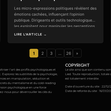
Les micro-expressions politiques révèlent des
émotions cachées, influençant l’opinion
publique. Dirigeants et outils technologiques
les exploitent pour manipuler les perceptions
et renforcer leur message.
LIRE L'ARTICLE →
1
2
3
…
26
»
COPYRIGHT
riser l’art des profils psychologiques et
Le site ainsi que son contenu son
xplorez les subtilités de la psychologie,
Lied. Toute reproduction, totale 
ences en manipulation, séduction et
est totalement interdite.
ecrets du mentalisme et du cold-reading
Date d’ouverture du site : 22/12
nsion psychologique en une force
Date de refonte du site : 16/01/2
ez-nous pour déverrouiller les clés du