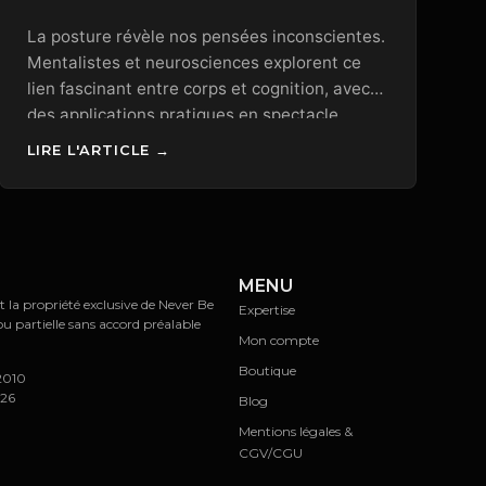
La posture révèle nos pensées inconscientes.
Mentalistes et neurosciences explorent ce
lien fascinant entre corps et cognition, avec
des applications pratiques en spectacle,
thérapie et leadership.
LIRE L'ARTICLE →
MENU
t la propriété exclusive de Never Be
Expertise
ou partielle sans accord préalable
Mon compte
Boutique
/2010
026
Blog
Mentions légales &
CGV/CGU