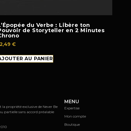
L’Épopée du Verbe : Libère ton
Pouvoir de Storyteller en 2 Minutes
Chrono
12,49
€
AJOUTER AU PANIER
MENU
t la propriété exclusive de Never Be
Expertise
ou partielle sans accord préalable
Mon compte
Boutique
/2010