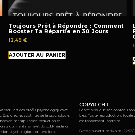
Toujours Prêt à Répondre : Comment
Booster Ta Répartie en 30 Jours
12,49
€
AJOUTER AU PANIER
COPYRIGHT
riser l’art des profils psychologiques et
Le site ainsi que son contenu son
xplorez les subtilités de la psychologie,
Lied. Toute reproduction, totale 
ences en manipulation, séduction et
est totalement interdite.
ecrets du mentalisme et du cold-reading
Date d’ouverture du site : 22/12
nsion psychologique en une force