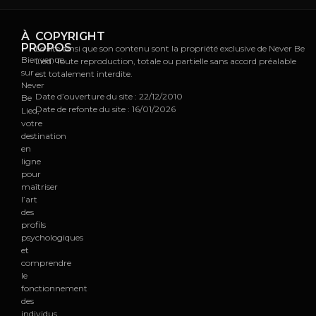
À
COPYRIGHT
PROPOS
Le site ainsi que son contenu sont la propriété exclusive de Never Be
Bienvenue
Lied. Toute reproduction, totale ou partielle sans accord préalable
sur
est totalement interdite.
Never
Date d’ouverture du site : 22/12/2010
Be
Date de refonte du site : 16/01/2026
Lied,
votre
destination
en
ligne
pour
maîtriser
l’art
des
profils
psychologiques
et
comprendre
le
fonctionnement
des
individus