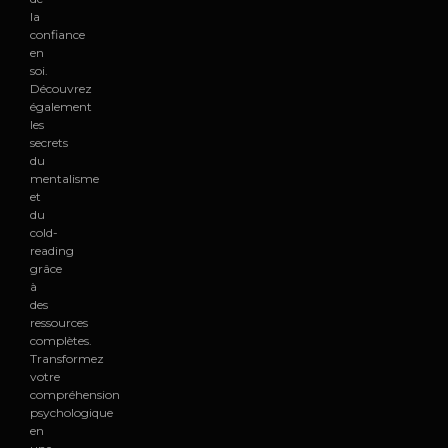
la
confiance
en
soi.
Découvrez
également
les
secrets
du
mentalisme
et
du
cold-
reading
grâce
à
des
ressources
complètes.
Transformez
votre
compréhension
psychologique
en