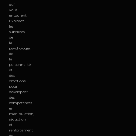
qui
vous
entourent.
Explorez
les
subtilités
de
la
psychologie,
de
la
personnalité
et
des
émotions
pour
développer
des
compétences
en
manipulation,
séduction
et
renforcement
de