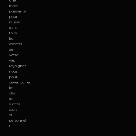
une
force
puissante
pour
réussir
dans
tous
les
aspects
de
votre
vie.
Rejoignez-
nous
pour
déverrouiller
les
clés
du
succès
social
et
personnel
!