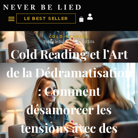
LE BEST SELLER
COLD-READING
Publié le
04/04/2026
à
07:04
Cold Reading et l’Art
de la Dédramatisation
: Comment
désamorcer les
tensions avec des