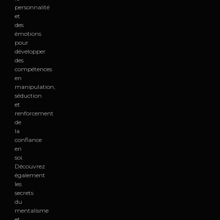
personnalité
et
des
émotions
pour
développer
des
compétences
en
manipulation,
séduction
et
renforcement
de
la
confiance
en
soi.
Découvrez
également
les
secrets
du
mentalisme
et