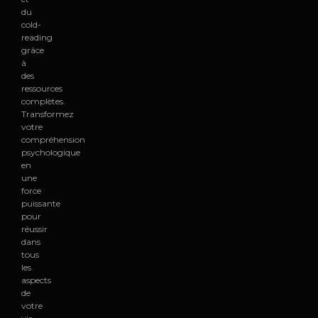
du
cold-
reading
grâce
à
des
ressources
complètes.
Transformez
votre
compréhension
psychologique
en
une
force
puissante
pour
réussir
dans
tous
les
aspects
de
votre