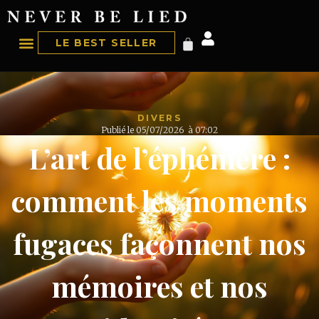
LE BEST SELLER
DIVERS
Publié le
05/07/2026
à
07:02
L’art de l’éphémère :
comment les moments
fugaces façonnent nos
mémoires et nos