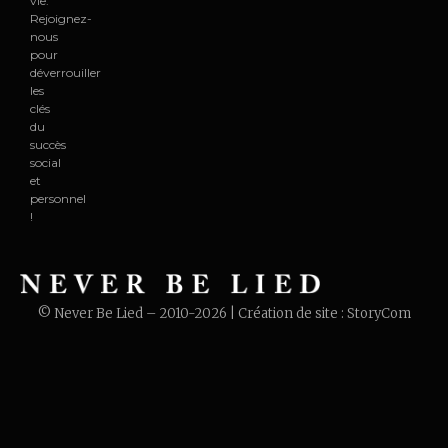
vie.
Rejoignez-
nous
pour
déverrouiller
les
clés
du
succès
social
et
personnel
!
© Never Be Lied – 2010-2026 | Création de site :
StoryCom