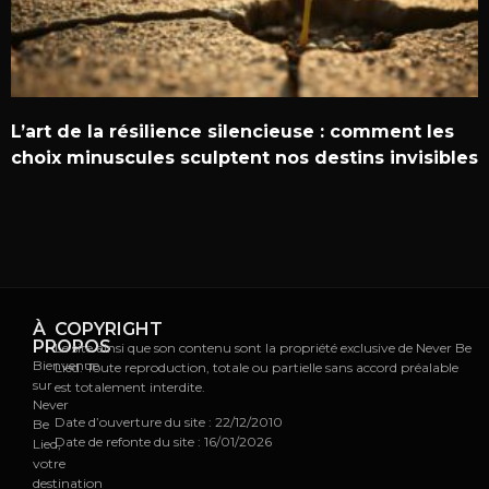
L’art de la résilience silencieuse : comment les
choix minuscules sculptent nos destins invisibles
À
COPYRIGHT
PROPOS
Le site ainsi que son contenu sont la propriété exclusive de Never Be
Bienvenue
Lied. Toute reproduction, totale ou partielle sans accord préalable
sur
est totalement interdite.
Never
Date d’ouverture du site : 22/12/2010
Be
Date de refonte du site : 16/01/2026
Lied,
votre
destination