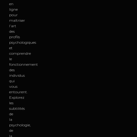
en
ligne
pour
maîtriser
l’art
des
profils
psychologiques
et
comprendre
le
fonctionnement
des
individus
qui
vous
entourent.
Explorez
les
subtilités
de
la
psychologie,
de
la