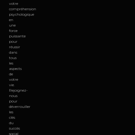
votre
compréhension
psychologique
en
une
force
puissante
pour
réussir
dans
tous
les
aspects
de
votre
vie.
Rejoignez-
nous
pour
déverrouiller
les
clés
du
succès
social