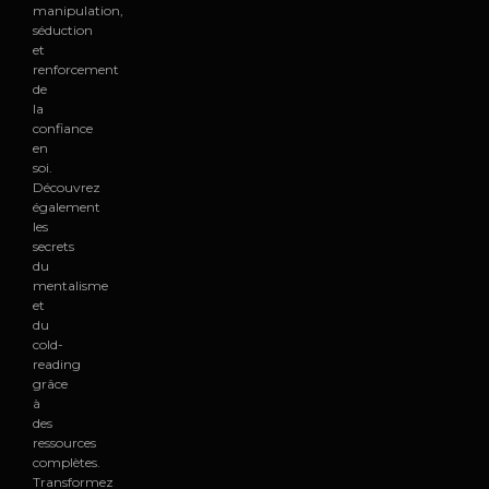
manipulation,
séduction
et
renforcement
de
la
confiance
en
soi.
Découvrez
également
les
secrets
du
mentalisme
et
du
cold-
reading
grâce
à
des
ressources
complètes.
Transformez