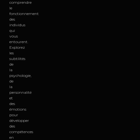
comprendre
le
fonctionnement
des
individus
qui
vous
entourent.
Explorez
les
subtilités
de
la
psychologie,
de
la
personnalité
et
des
émotions
pour
développer
des
compétences
en