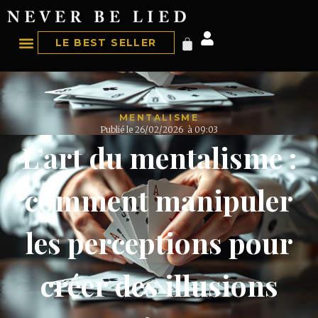
LE BEST SELLER
MENTALISME
Publié le
26/02/2026
à
09:03
L’art du mentalisme :
comment manipuler
les perceptions pour
créer des illusions