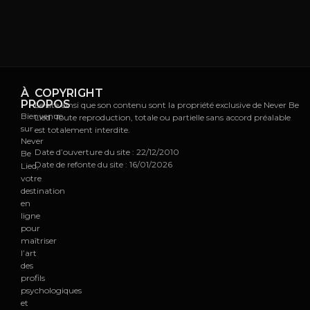
À
COPYRIGHT
PROPOS
Le site ainsi que son contenu sont la propriété exclusive de Never Be
Bienvenue
Lied. Toute reproduction, totale ou partielle sans accord préalable
sur
est totalement interdite.
Never
Date d’ouverture du site : 22/12/2010
Be
Date de refonte du site : 16/01/2026
Lied,
votre
destination
en
ligne
pour
maîtriser
l’art
des
profils
psychologiques
et