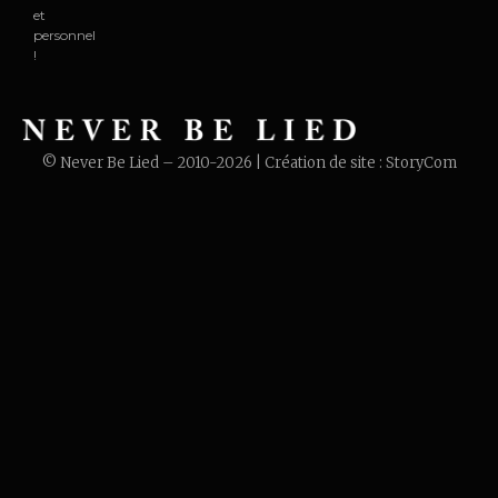
et
personnel
!
© Never Be Lied – 2010-2026 | Création de site :
StoryCom