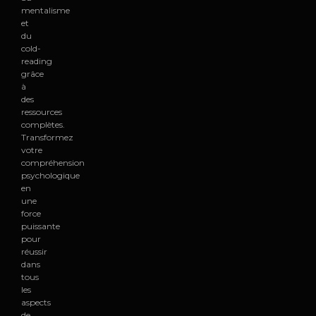
mentalisme
et
du
cold-
reading
grâce
à
des
ressources
complètes.
Transformez
votre
compréhension
psychologique
en
une
force
puissante
pour
réussir
dans
tous
les
aspects
de