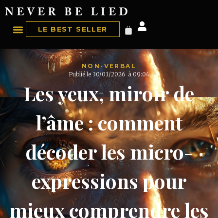
LE BEST SELLER
NON-VERBAL
Publié le
30/01/2026
à
09:04
Les yeux, miroir de
l’âme : comment
décoder les micro-
expressions pour
mieux comprendre les