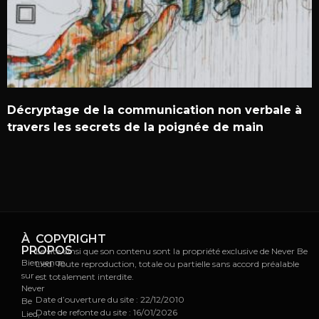
Décryptage de la communication non verbale à
travers les secrets de la poignée de main
À
COPYRIGHT
PROPOS
Le site ainsi que son contenu sont la propriété exclusive de Never Be
Bienvenue
Lied. Toute reproduction, totale ou partielle sans accord préalable
sur
est totalement interdite.
Never
Date d’ouverture du site : 22/12/2010
Be
Date de refonte du site : 16/01/2026
Lied,