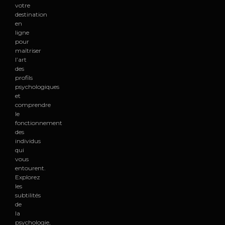
votre
destination
en
ligne
pour
maîtriser
l’art
des
profils
psychologiques
et
comprendre
le
fonctionnement
des
individus
qui
vous
entourent.
Explorez
les
subtilités
de
la
psychologie,