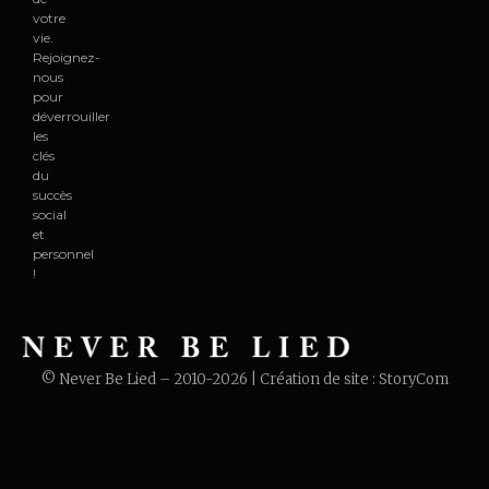
votre
vie.
Rejoignez-
nous
pour
déverrouiller
les
clés
du
succès
social
et
personnel
!
© Never Be Lied – 2010-2026 | Création de site :
StoryCom