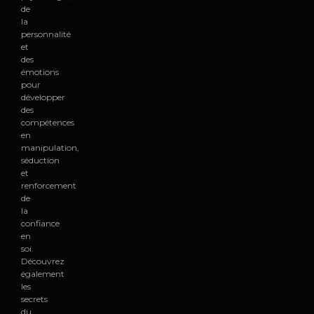
de
la
personnalité
et
des
émotions
pour
développer
des
compétences
en
manipulation,
séduction
et
renforcement
de
la
confiance
en
soi.
Découvrez
également
les
secrets
du