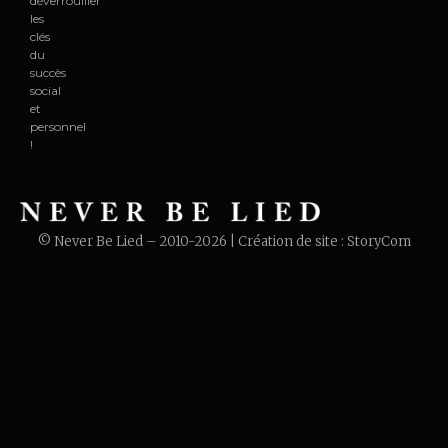
déverrouiller
les
clés
du
succès
social
et
personnel
!
© Never Be Lied – 2010-2026 | Création de site :
StoryCom