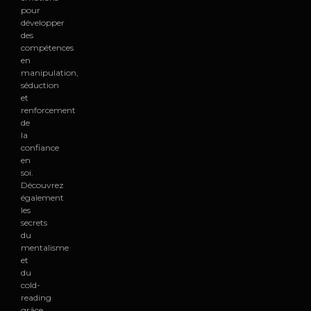
pour
développer
des
compétences
en
manipulation,
séduction
et
renforcement
de
la
confiance
en
soi.
Découvrez
également
les
secrets
du
mentalisme
et
du
cold-
reading
grâce