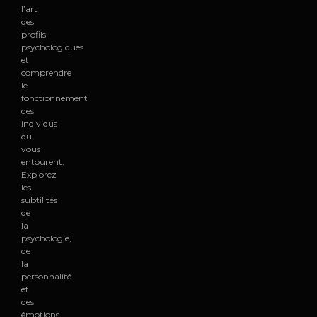
l’art
des
profils
psychologiques
et
comprendre
le
fonctionnement
des
individus
qui
vous
entourent.
Explorez
les
subtilités
de
la
psychologie,
de
la
personnalité
et
des
émotions