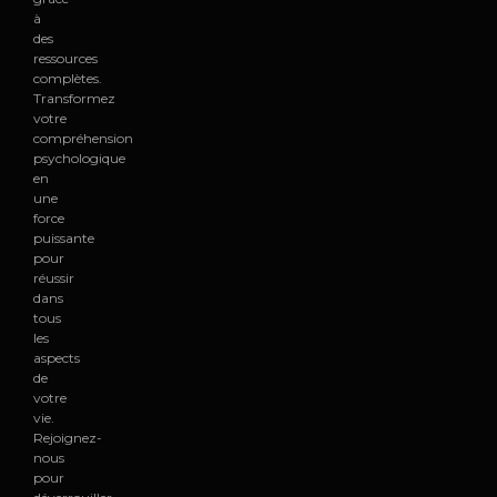
à
des
ressources
complètes.
Transformez
votre
compréhension
psychologique
en
une
force
puissante
pour
réussir
dans
tous
les
aspects
de
votre
vie.
Rejoignez-
nous
pour