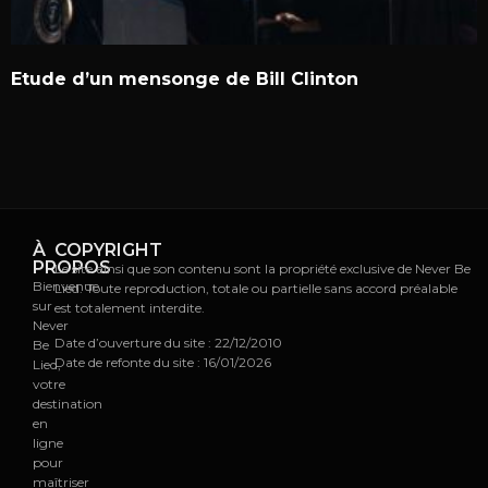
Etude d’un mensonge de Bill Clinton
À
COPYRIGHT
PROPOS
Le site ainsi que son contenu sont la propriété exclusive de Never Be
Bienvenue
Lied. Toute reproduction, totale ou partielle sans accord préalable
sur
est totalement interdite.
Never
Date d’ouverture du site : 22/12/2010
Be
Date de refonte du site : 16/01/2026
Lied,
votre
destination
en
ligne
pour
maîtriser