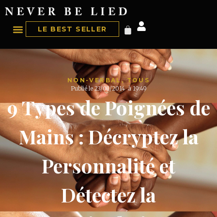
LE BEST SELLER
NON-VERBAL
,
TOUS
Publié le
23/01/2014
à
19:49
9 Types de Poignées de
Mains : Décryptez la
Personnalité et
Détectez la