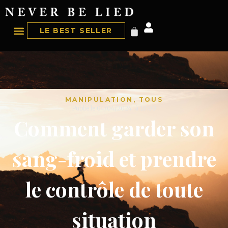
LE BEST SELLER
MANIPULATION
,
TOUS
Publié le
04/04/2024
à
10:00
Comment garder son
sang-froid et prendre
le contrôle de toute
situation