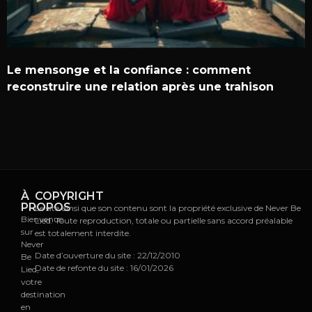
Le mensonge et la confiance : comment
reconstruire une relation après une trahison
À
COPYRIGHT
PROPOS
Le site ainsi que son contenu sont la propriété exclusive de Never Be
Bienvenue
Lied. Toute reproduction, totale ou partielle sans accord préalable
sur
est totalement interdite.
Never
Date d’ouverture du site : 22/12/2010
Be
Date de refonte du site : 16/01/2026
Lied,
votre
destination
en