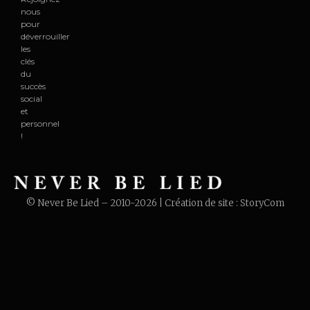
nous
pour
déverrouiller
les
clés
du
succès
social
et
personnel
!
© Never Be Lied – 2010-2026 | Création de site :
StoryCom