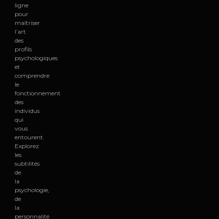
ligne
pour
maîtriser
l’art
des
profils
psychologiques
et
comprendre
le
fonctionnement
des
individus
qui
vous
entourent.
Explorez
les
subtilités
de
la
psychologie,
de
la
personnalité