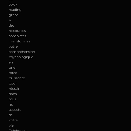
cold-
reading
grâce
à
des
ressources
complètes.
Transformez
votre
compréhension
psychologique
en
une
force
puissante
pour
réussir
dans
tous
les
aspects
de
votre
vie.
Rejoignez-