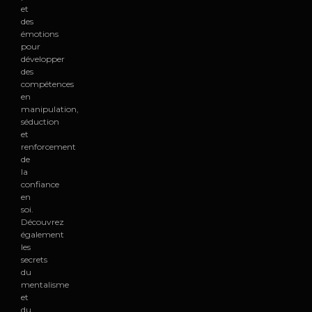
et
des
émotions
pour
développer
des
compétences
en
manipulation,
séduction
et
renforcement
de
la
confiance
en
soi.
Découvrez
également
les
secrets
du
mentalisme
et
du