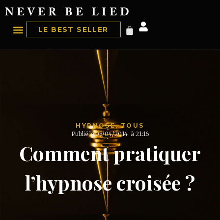
LE BEST SELLER
HYPNOSE
,
TOUS
Publié le
05/04/2014
à
21:16
Comment pratiquer
l’hypnose croisée ?