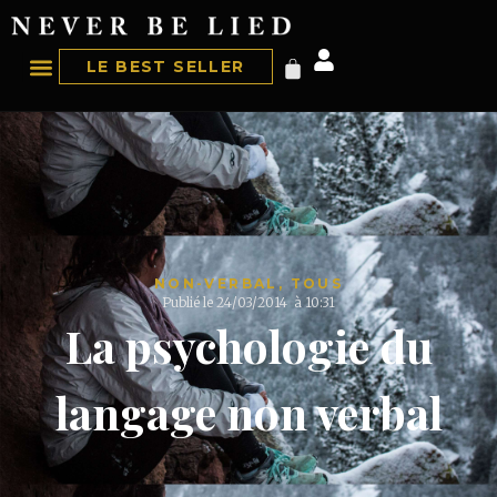
LE BEST SELLER
NON-VERBAL
,
TOUS
Publié le
24/03/2014
à
10:31
La psychologie du
langage non verbal