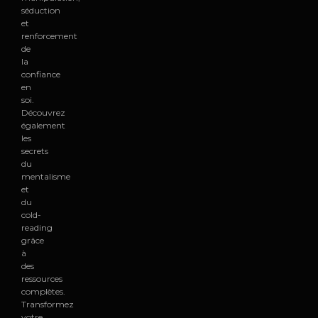
séduction
et
renforcement
de
la
confiance
en
soi.
Découvrez
également
les
secrets
du
mentalisme
et
du
cold-
reading
grâce
à
des
ressources
complètes.
Transformez
votre