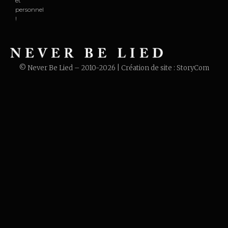
et
personnel
!
© Never Be Lied – 2010-2026 | Création de site :
StoryCom