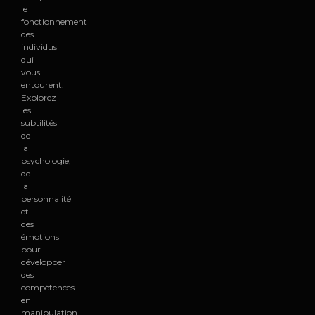
le
fonctionnement
des
individus
qui
vous
entourent.
Explorez
les
subtilités
de
la
psychologie,
de
la
personnalité
et
des
émotions
pour
développer
des
compétences
en
manipulation,