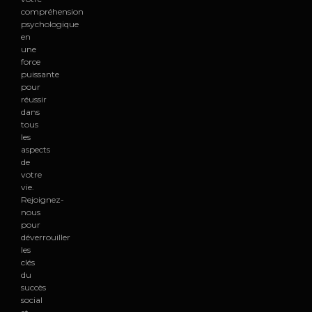
compréhension
psychologique
en
une
force
puissante
pour
réussir
dans
tous
les
aspects
de
votre
vie.
Rejoignez-
nous
pour
déverrouiller
les
clés
du
succès
social