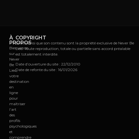
À
COPYRIGHT
PROPOS
Le site ainsi que son contenu sont la propriété exclusive de Never Be
Bienvenue
Lied. Toute reproduction, totale ou partielle sans accord préalable
sur
est totalement interdite.
Never
Date d’ouverture du site : 22/12/2010
Be
Date de refonte du site : 16/01/2026
Lied,
votre
destination
en
ligne
pour
maîtriser
l’art
des
profils
psychologiques
et
comprendre