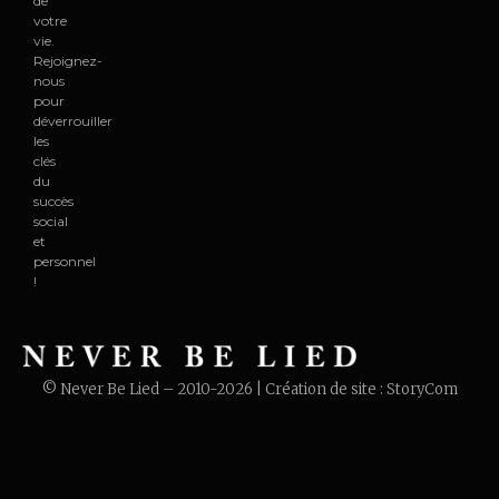
de
votre
vie.
Rejoignez-
nous
pour
déverrouiller
les
clés
du
succès
social
et
personnel
!
© Never Be Lied – 2010-2026 | Création de site :
StoryCom