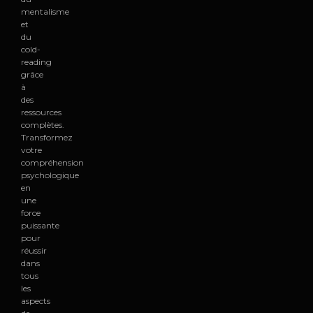
mentalisme
et
du
cold-
reading
grâce
à
des
ressources
complètes.
Transformez
votre
compréhension
psychologique
en
une
force
puissante
pour
réussir
dans
tous
les
aspects