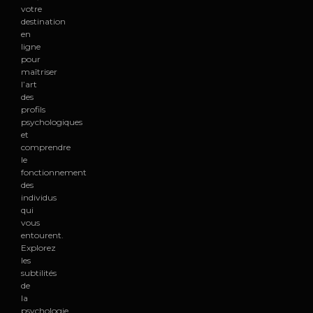
votre
destination
en
ligne
pour
maîtriser
l’art
des
profils
psychologiques
et
comprendre
le
fonctionnement
des
individus
qui
vous
entourent.
Explorez
les
subtilités
de
la
psychologie,