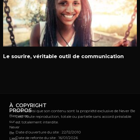
Le sourire, véritable outil de communication
À
COPYRIGHT
PROPOS
Le site ainsi que son contenu sont la propriété exclusive de Never Be
Bienvenue
Lied. Toute reproduction, totale ou partielle sans accord préalable
sur
est totalement interdite.
Never
Date d’ouverture du site : 22/12/2010
Be
Date de refonte du site : 16/01/2026
Lied,