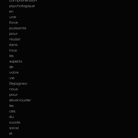
compréhension
psychologique
en
une
force
puissante
pour
réussir
dans
tous
les
aspects
de
votre
vie.
Rejoignez-
nous
pour
déverrouiller
les
clés
du
succès
social
et