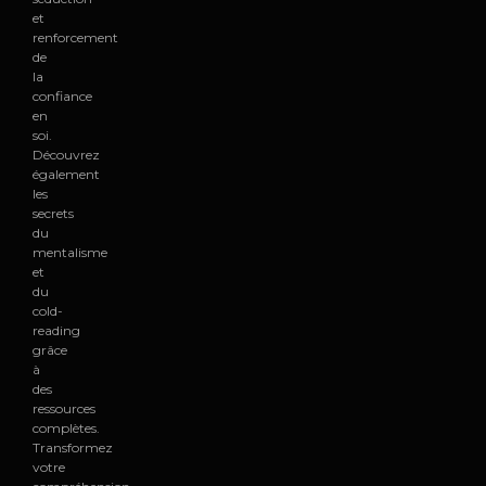
et
renforcement
de
la
confiance
en
soi.
Découvrez
également
les
secrets
du
mentalisme
et
du
cold-
reading
grâce
à
des
ressources
complètes.
Transformez
votre