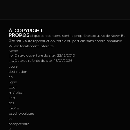
À
COPYRIGHT
PROPOS
Le site ainsi que son contenu sont la propriété exclusive de Never Be
Bienvenue
Lied. Toute reproduction, totale ou partielle sans accord préalable
sur
est totalement interdite.
Never
Date d’ouverture du site : 22/12/2010
Be
Date de refonte du site : 16/01/2026
Lied,
votre
destination
en
ligne
pour
maîtriser
l’art
des
profils
psychologiques
et
comprendre
le