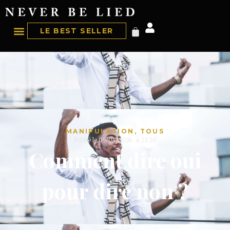
LE BEST SELLER
MANIPULATION
,
TOUS
Publié le
05/04/2014
à
21:20
Comment dire oui
pour dire non ?