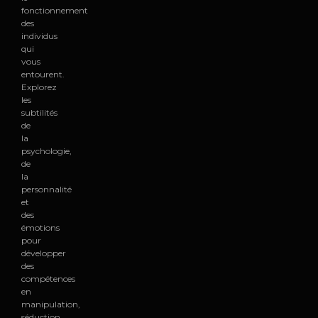
fonctionnement
des
individus
qui
vous
entourent.
Explorez
les
subtilités
de
la
psychologie,
de
la
personnalité
et
des
émotions
pour
développer
des
compétences
en
manipulation,
séduction