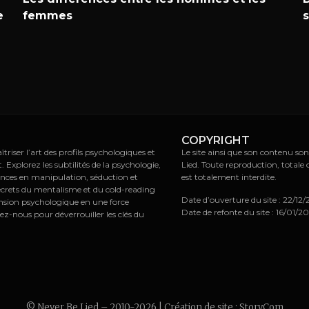
e
femmes
COPYRIGHT
riser l’art des profils psychologiques et
Le site ainsi que son contenu son
xplorez les subtilités de la psychologie,
Lied. Toute reproduction, totale 
ences en manipulation, séduction et
est totalement interdite.
ecrets du mentalisme et du cold-reading
Date d’ouverture du site : 22/12
nsion psychologique en une force
Date de refonte du site : 16/01/2
ez-nous pour déverrouiller les clés du
© Never Be Lied – 2010-2026 | Création de site :
StoryCom