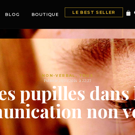
LE BEST SELLER
BLOG
BOUTIQUE
NON-VERBAL
,
TOUS
Publié le
23/03/2014
à
22:27
es pupilles dans 
nication non v