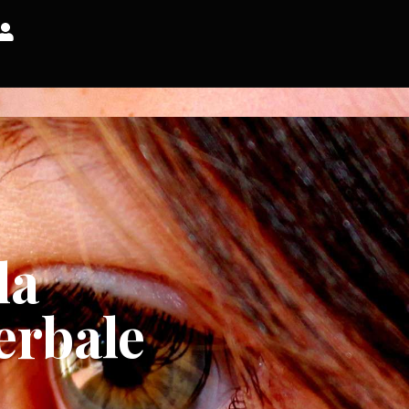
la
erbale